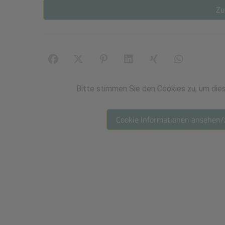
Zu
Facebook
X (#[creator\plugin\share\core\structs\S
Pinterest
LinkedIn
Xing
WhatsApp (#[
Bitte stimmen Sie den Cookies zu, um dies
Cookie Informationen ansehen