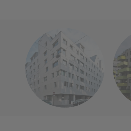
(öffnet in n
WHA Pernerstorfergasse
Mehr Info