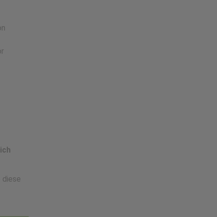
on
or
ich
e diese