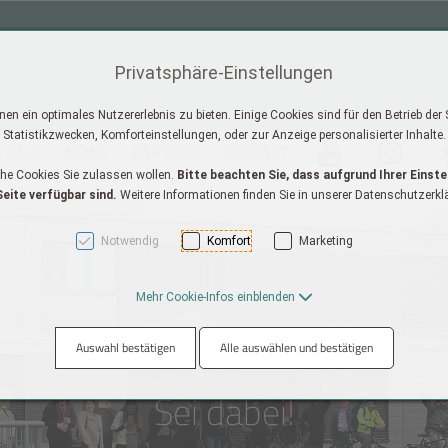
ke Klimaschutz
Privatsphäre-Einstellungen
e neue Art
n ein optimales Nutzererlebnis zu bieten. Einige Cookies sind für den Betrieb der
Statistikzwecken, Komforteinstellungen, oder zur Anzeige personalisierter Inhalte.
 2040
NEWS
PARTNER
KONTAKT
Youtube
instagram
fa
che Cookies Sie zulassen wollen.
Bitte beachten Sie, dass aufgrund Ihrer Einste
AK + 2]
eite verfügbar sind.
Weitere Informationen finden Sie in unserer Datenschutzerkl
Notwendig
Komfort
Marketing
Mehr Cookie-Infos einblenden
Auswahl bestätigen
Alle auswählen und bestätigen
Sei dabei!