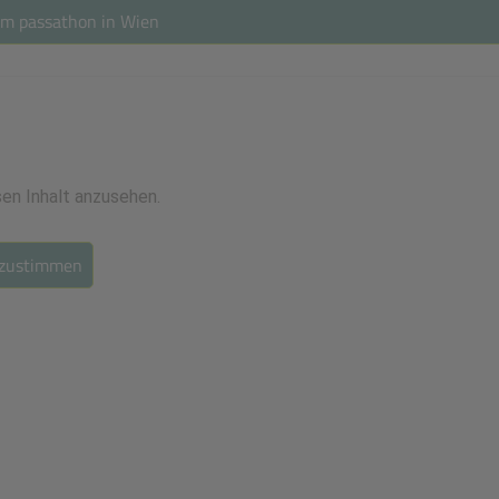
m passathon in Wien
ocialSharingServiceSettings]:formaly_twitter#)
creator\plugin\share\core\structs\SocialSharingServiceSettin
en Inhalt anzusehen.
/zustimmen