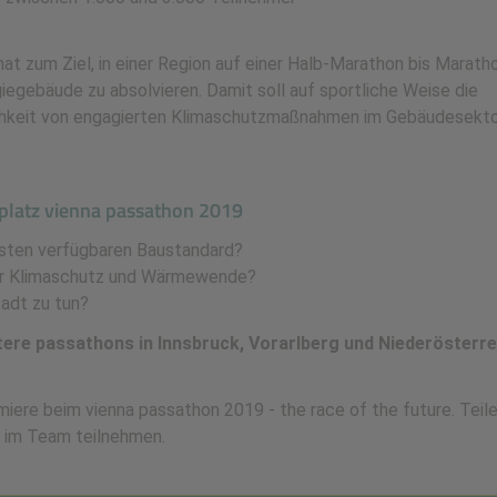
t zum Ziel, in einer Region auf einer Halb-Marathon bis Marath
iegebäude zu absolvieren. Damit soll auf sportliche Weise die
lichkeit von engagierten Klimaschutzmaßnahmen im Gebäudesekt
latz vienna passathon 2019
esten verfügbaren Baustandard?
für Klimaschutz und Wärmewende?
tadt zu tun?
tere passathons in Innsbruck, Vorarlberg und Niederösterre
miere beim vienna passathon 2019 - the race of the future. Teil
h im Team teilnehmen.