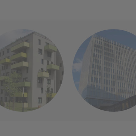
euem Tab)
(öffnet in neuem Tab)
Hauptverband
WHA so.vie.so
der Sozialversicherer
Mehr Info
Mehr Info