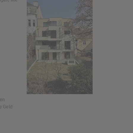
ten
e Geld