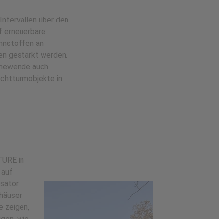
Intervallen über den
f erneuerbare
ennstoffen an
nen gestärkt werden.
ärmewende auch
uchtturmobjekte in
TURE in
 auf
isator
vhäuser
e zeigen,
igen, wie