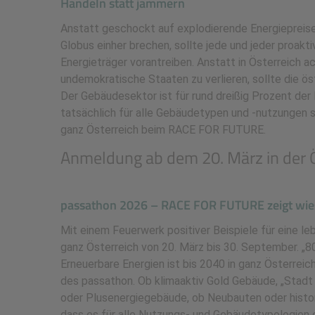
Handeln statt jammern
Anstatt geschockt auf explodierende Energiepreise d
Globus einher brechen, sollte jede und jeder proak
Energieträger vorantreiben. Anstatt in Österreich a
undemokratische Staaten zu verlieren, sollte die ös
Der Gebäudesektor ist für rund dreißig Prozent de
tatsächlich für alle Gebäudetypen und -nutzungen 
ganz Österreich beim RACE FOR FUTURE.
Anmeldung ab dem 20. März in der Ö
passathon 2026 – RACE FOR FUTURE zeigt wie
Mit einem Feuerwerk positiver Beispiele für eine
ganz Österreich von 20. März bis 30. September. „
Erneuerbare Energien ist bis 2040 in ganz Österreic
des passathon. Ob klimaaktiv Gold Gebäude, „Stadt 
oder Plusenergiegebäude, ob Neubauten oder histo
dass es für alle Nutzungs- und Gebäudetypologien 