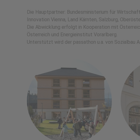
Die Hauptpartner: Bundesministerium für Wirtschaft
Innovation Vienna, Land Kärnten, Salzburg, Oberöst
Die Abwicklung erfolgt in Kooperation mit Österreic
Österreich und Energieinstitut Vorarlberg.
Unterstützt wird der passathon u.a. von Sozialbau
(öffnet in n
Lernhaus Bezau
Foto: Marktgemeinde Bezau
Fo
Mehr Info