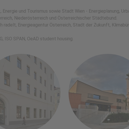
, Energie und Tourismus sowie Stadt Wien - Energieplanung, Urb
erreich, Niederösterreich und Österreichischer Städtebund.
h radelt, Energieagentur Österreich, Stadt der Zukunft, Klimabü
 AG, ISO SPAN, OeAD student housing.
euem Tab)
(öffnet in neuem Tab)
"Raus aus Gas"
Quartier-Pfarrzentru
Caritas Haus Espera
Wolkersdorf
to: Andreas Buchberger
Foto: Pfarre Wolkersdo
Mehr Info
Mehr Info