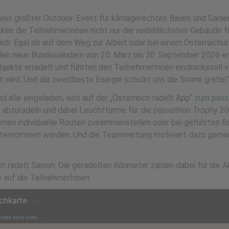
it größter Outdoor-Event für klimagerechtes Bauen und Sanier
ken die TeilnehmerInnen nicht nur die vorbildlichsten Gebäude f
ich. Egal ob auf dem Weg zur Arbeit oder bei einem Österreichur
llen neun Bundesländern von 20. März bis 30. September 2026 e
ekte erradelt und führten den TeilnehmerInnen eindrucksvoll vo
gt wird. Und die zweitbeste Energie schickt uns die Sonne gratis!
 alle eingeladen, sich auf der „Österreich radelt App“
zum passa
 abzuradeln und dabei Leuchttürme für die passathon Trophy 2
mmen individuelle Routen zusammenstellen oder bei geführten R
unternommen werden. Und die Teamwertung motiviert dazu geme
 radelt Saison. Die geradelten Kilometer zählen dabei für die A
e auf die TeilnehmerInnen.