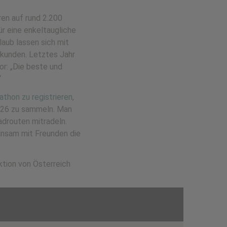
en auf rund 2.200
ür eine enkeltaugliche
laub lassen sich mit
rkunden. Letztes Jahr
r: „Die beste und
“
thon zu registrieren
,
026 zu sammeln. Man
adrouten mitradeln.
insam mit Freunden die
ktion von Österreich