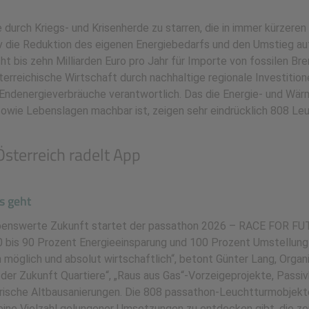
urch Kriegs- und Krisenherde zu starren, die in immer kürzeren 
tiv die Reduktion des eigenen Energiebedarfs und den Umstieg au
cht bis zehn Milliarden Euro pro Jahr für Importe von fossilen Br
terreichische Wirtschaft durch nachhaltige regionale Investitio
r Endenergieverbräuche verantwortlich. Das die Energie- und W
sowie Lebenslagen machbar ist, zeigen sehr eindrücklich 808 Le
sterreich radelt App
s geht
 lebenswerte Zukunft startet der passathon 2026 – RACE FOR FU
80 bis 90 Prozent Energieeinsparung und 100 Prozent Umstellung
h möglich und absolut wirtschaftlich“, betont Günter Lang, Organ
der Zukunft Quartiere“, „Raus aus Gas“-Vorzeigeprojekte, Passi
rische Altbausanierungen. Die 808 passathon-Leuchtturmobjekt
eine Vielzahl gelungener Umsetzungen zu entdecken gibt, die ze