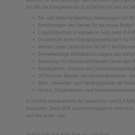
für alle die Energiewende zu schaffen ist und vor all
Ein- und Mehrfamilienhaus Sanierungen mit 9
Einrichtungen der Caritas für die sozial Bedür
Logistikzentrum in klimaaktiv Gold samt 8,4
Österreichs erste Energiegemeinschaft fü
Wiener Linien Ladestation für 50 E-Autobusse
Gemeinnützige Wohnbauten zeigen, das klimaf
Sanierung von Gründerzeithäusern unter dem 
Kindergärten, Schulen und Universitätsgebäu
Öffentliche Bauten wie Gemeindezentren, Ju
Büro-, Gewerbe- und Fabriksgebäude als Neu
Hotels, Studierenden- und Seniorenwohnheim
In Summe repräsentiert der passathon rund 2,3 Mil
Gebäuden. Diese 808 Leuchtturmobjekte sind nicht
und das jedes Jahr.
Österreich mit dem Rad neu erleben