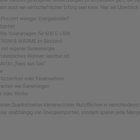
em auch ein wirtschaftlicher Erfolg sein kann. Hier ein Überblick:
0 Prozent weniger Energiebedarf
ftigsten
 MWp Solaranlagen für 600 E-LKW
r STROM & WÄRME im Bestand
 mit eigener Solarenergie
reundliches Wohnen leistbar ist
Motto „Raus aus Gas“
de
stizzentren oder Feuerwehren
bauten wie Sanierungen
e oder Kirche
lionen Quadratmeter klimaneutraler Nutzflächen in verschiedens
 nur unabhängig von Energieimporten, sondern sparen jede Meng