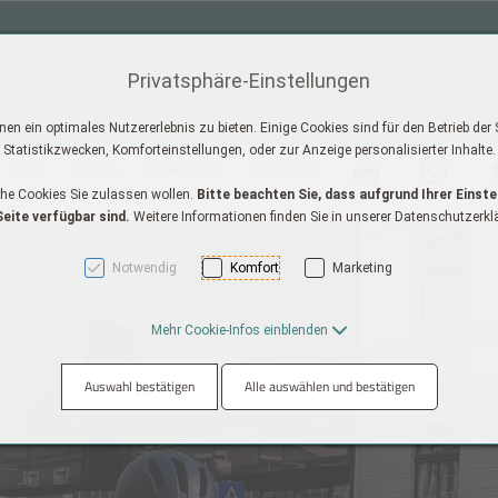
ke Klimaschutz
Privatsphäre-Einstellungen
e neue Art
n ein optimales Nutzererlebnis zu bieten. Einige Cookies sind für den Betrieb der
Statistikzwecken, Komforteinstellungen, oder zur Anzeige personalisierter Inhalte.
 2040
NEWS
PARTNER
KONTAKT
Youtube
instagram
fa
che Cookies Sie zulassen wollen.
Bitte beachten Sie, dass aufgrund Ihrer Einste
AK + 2]
eite verfügbar sind.
Weitere Informationen finden Sie in unserer Datenschutzerkl
Notwendig
Komfort
Marketing
Mehr Cookie-Infos einblenden
Auswahl bestätigen
Alle auswählen und bestätigen